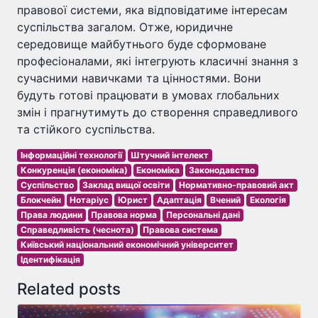
правової системи, яка відповідатиме інтересам
суспільства загалом. Отже, юридичне
середовище майбутнього буде сформоване
професіоналами, які інтегрують класичні знання з
сучасними навичками та цінностями. Вони
будуть готові працювати в умовах глобальних
змін і прагнутимуть до створення справедливого
та стійкого суспільства.
Інформаційні технології
Штучний інтелект
Конкуренція (економіка)
Економіка
Законодавство
Суспільство
Заклад вищої освіти
Нормативно-правовий акт
Блокчейн
Нотаріус
Юрист
Адаптація
Вчений
Екологія
Права людини
Правова норма
Персональні дані
Справедливість (чеснота)
Правова система
Київський національний економічний університет
Ідентифікація
Related posts