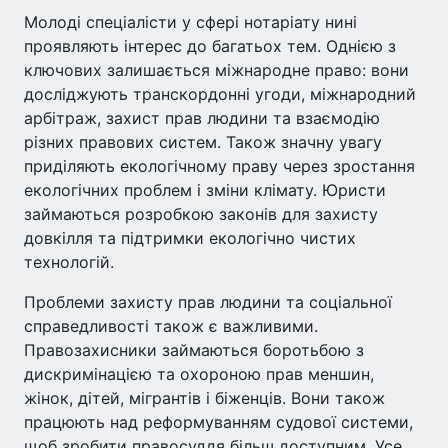
Молоді спеціалісти у сфері нотаріату нині
проявляють інтерес до багатьох тем. Однією з
ключових залишається міжнародне право: вони
досліджують транскордонні угоди, міжнародний
арбітраж, захист прав людини та взаємодію
різних правових систем. Також значну увагу
приділяють екологічному праву через зростання
екологічних проблем і зміни клімату. Юристи
займаються розробкою законів для захисту
довкілля та підтримки екологічно чистих
технологій.
Проблеми захисту прав людини та соціальної
справедливості також є важливими.
Правозахисники займаються боротьбою з
дискримінацією та охороною прав меншин,
жінок, дітей, мігрантів і біженців. Вони також
працюють над реформуванням судової системи,
щоб зробити правосуддя більш доступним. Усе