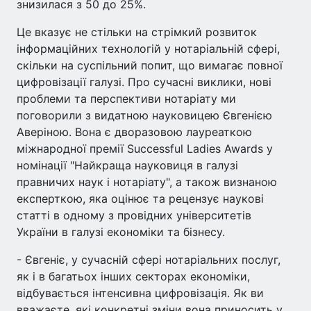
знизилася з 50 до 25%.
Це вказує не стільки на стрімкий розвиток
інформаційних технологій у нотаріальній сфері,
скільки на суспільний попит, що вимагає повної
цифровізації галузі. Про сучасні виклики, нові
проблеми та перспективи нотаріату ми
поговорили з видатною науковицею Євгенією
Аверіною. Вона є дворазовою лауреаткою
міжнародної премії Successful Ladies Awards у
номінації "Найкраща науковиця в галузі
правничих наук і нотаріату", а також визнаною
експерткою, яка оцінює та рецензує наукові
статті в одному з провідних університетів
України в галузі економіки та бізнесу.
- Євгеніє, у сучасній сфері нотаріальних послуг,
як і в багатьох інших секторах економіки,
відбувається інтенсивна цифровізація. Як ви
вважаєте, які конкретні зміни вона приносить у