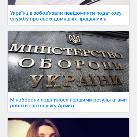
Українців зобов'язали повідомляти податкову
службу про своїх домашніх працівників
Міноборони поділилося першими результатами
роботи застосунку Армія+