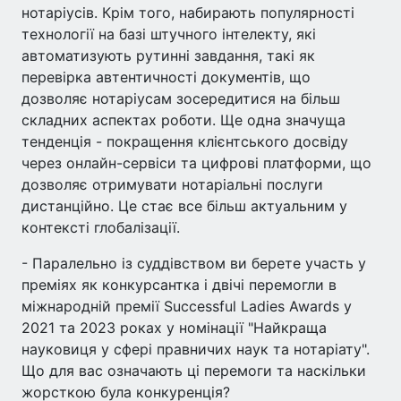
нотаріусів. Крім того, набирають популярності
технології на базі штучного інтелекту, які
автоматизують рутинні завдання, такі як
перевірка автентичності документів, що
дозволяє нотаріусам зосередитися на більш
складних аспектах роботи. Ще одна значуща
тенденція - покращення клієнтського досвіду
через онлайн-сервіси та цифрові платформи, що
дозволяє отримувати нотаріальні послуги
дистанційно. Це стає все більш актуальним у
контексті глобалізації.
- Паралельно із суддівством ви берете участь у
преміях як конкурсантка і двічі перемогли в
міжнародній премії Successful Ladies Awards у
2021 та 2023 роках у номінації "Найкраща
науковиця у сфері правничих наук та нотаріату".
Що для вас означають ці перемоги та наскільки
жорсткою була конкуренція?