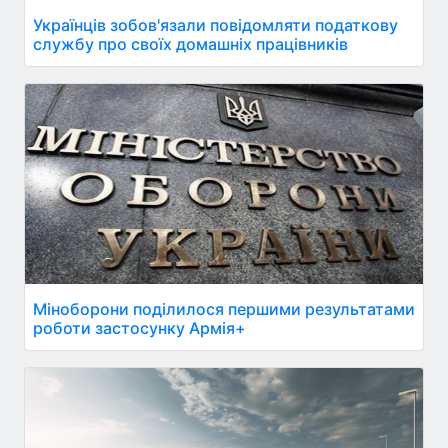
Українців зобов'язали повідомляти податкову
службу про своїх домашніх працівників
Міноборони поділилося першими результатами
роботи застосунку Армія+