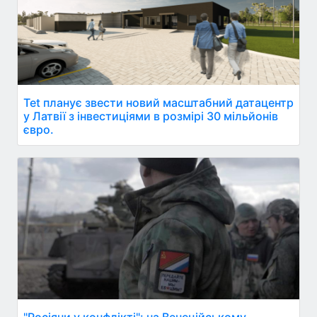
Tet планує звести новий масштабний датацентр
у Латвії з інвестиціями в розмірі 30 мільйонів
євро.
"Росіяни у конфлікті": на Венеційському