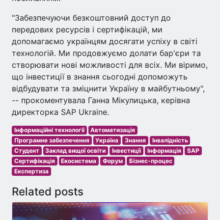
"Забезпечуючи безкоштовний доступ до
передових ресурсів і сертифікацій, ми
допомагаємо українцям досягати успіху в світі
технологій. Ми продовжуємо долати бар'єри та
створювати нові можливості для всіх. Ми віримо,
що інвестиції в знання сьогодні допоможуть
відбудувати та зміцнити Україну в майбутньому",
-- прокоментувала Ганна Мікулицька, керівна
директорка SAP Ukraine.
Інформаційні технології
Автоматизація
Програмне забезпечення
Україна
Знання
Інвалідність
Студент
Заклад вищої освіти
Інвестиції
Інформація
SAP
Сертифікація
Екосистема
Форум
Бізнес-процес
Експертиза
Related posts