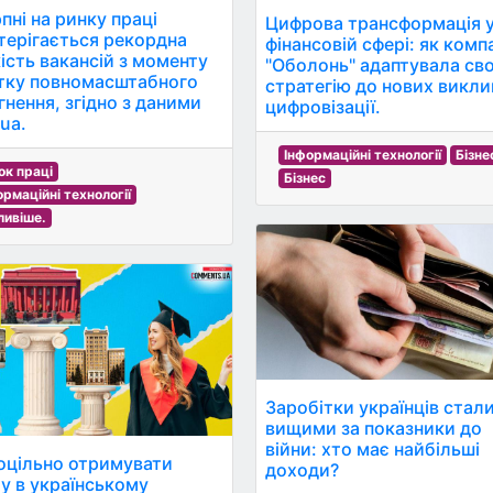
пні на ринку праці
Цифрова трансформація 
терігається рекордна
фінансовій сфері: як комп
кість вакансій з моменту
"Оболонь" адаптувала св
тку повномасштабного
стратегію до нових викли
гнення, згідно з даними
цифровізації.
ua.
Інформаційні технології
Бізне
ок праці
Бізнес
ормаційні технології
ливіше.
Заробітки українців стал
вищими за показники до
війни: хто має найбільші
оцільно отримувати
доходи?
ту в українському