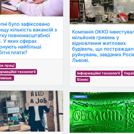
рпні було зафіксовано
ищу кількість вакансій з
Компанія ОККО інвестува
тку повномасштабної
мільйонів гривень у
и. У яких сферах
відновлення житлових
онують найбільші
будівель, що постраждал
бітні плати?
руйнувань, завданих Росі
Львові.
ок праці
ормаційні технології
Інформаційні технології
Украї
ливіше.
Бізнес