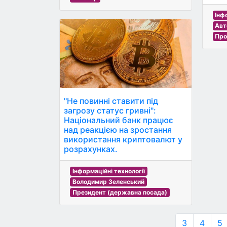
Інф
Авт
Про
"Не повинні ставити під
загрозу статус гривні":
Національний банк працює
над реакцією на зростання
використання криптовалют у
розрахунках.
Інформаційні технології
Володимир Зеленський
Президент (державна посада)
3
4
5