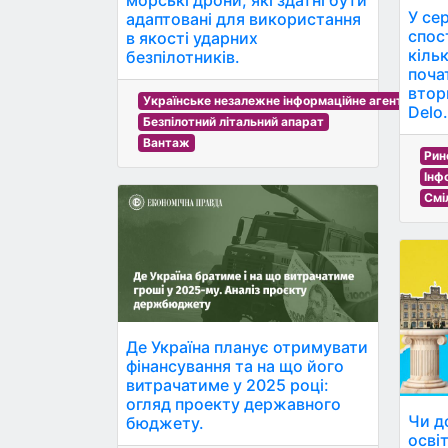
морські дрони, які здатні бути
У сер
адаптовані для використання
спос
в якості ударних
кіль
безпілотників.
поча
втор
Українське незалежне інформаційне агентство
Delo.
Безпілотний літальний апарат
Вантаж
Рин
Інф
Смі
Де Україна планує отримувати
фінансування та на що його
витрачатиме у 2025 році:
огляд проекту державного
Чи д
бюджету.
осві