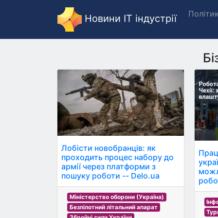
Політи
Новини IT індустрії
Бі
Лобісти новобранців: як
Прац
проходить процес набору до
украї
армії через платформи з
можл
пошуку роботи -- Delo.ua
робо
Міністерство оборони (Україна)
Інф
Безпілотний літальний апарат
Тур
Збройні сили України