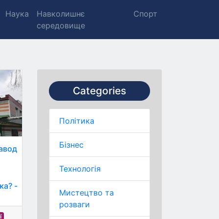
Наука
Навколишнє
Спорт
середовище
Categories
Політика
Бізнес
авод
Технологія
ка? -
Мистецтво та
розваги
ї