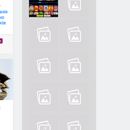
у
анія
ою
ків
с
и