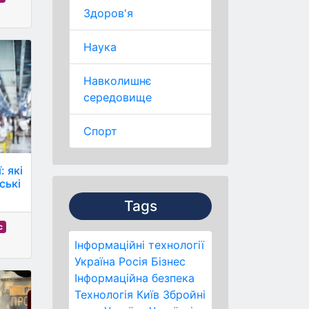
Здоров'я
Наука
Навколишнє
середовище
Спорт
: які
ські
Tags
с
Інформаційні технології
Україна
Росія
Бізнес
Інформаційна безпека
Технологія
Київ
Збройні