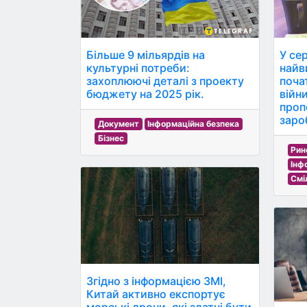
Більше 9 мільярдів на
У се
культурні потреби:
найв
захоплюючі деталі з проекту
поча
бюджету на 2025 рік.
війн
проп
заро
Документ
Інформаційна безпека
Бізнес
Рин
Інф
Смі
Згідно з інформацією ЗМІ,
Китай активно експортує