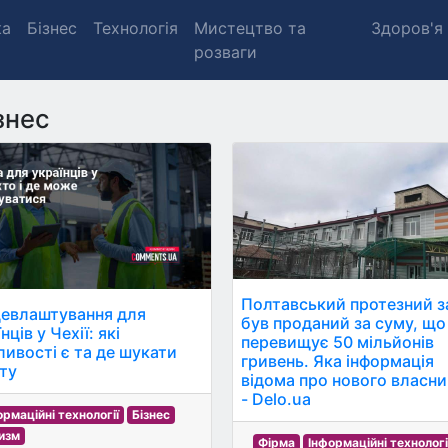
ка
Бізнес
Технологія
Мистецтво та
Здоров'я
розваги
знес
Полтавський протезний з
евлаштування для
був проданий за суму, що
нців у Чехії: які
перевищує 50 мільйонів
ивості є та де шукати
гривень. Яка інформація
ту
відома про нового власни
- Delo.ua
ормаційні технології
Бізнес
изм
Фірма
Інформаційні технологі