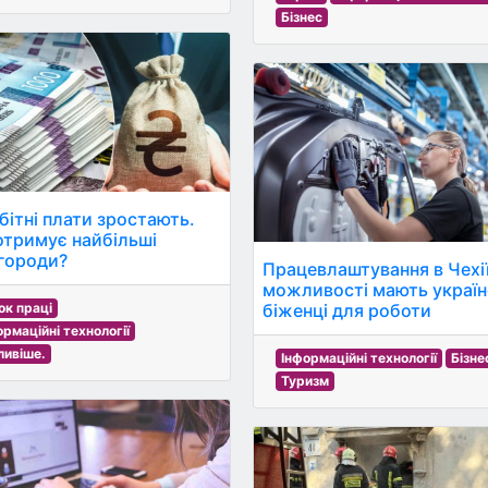
Бізнес
бітні плати зростають.
отримує найбільші
городи?
Працевлаштування в Чехії
можливості мають україн
ок праці
біженці для роботи
ормаційні технології
ливіше.
Інформаційні технології
Бізне
Туризм