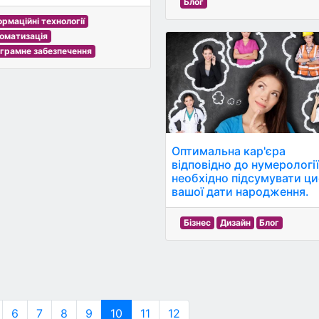
Блог
ормаційні технології
оматизація
грамне забезпечення
Оптимальна кар'єра
відповідно до нумерології
необхідно підсумувати ц
вашої дати народження.
Бізнес
Дизайн
Блог
6
7
8
9
10
11
12