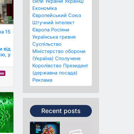
сили України
Українці
Економіка
Європейський Союз
Штучний інтелект
Європа
Росіяни
ла 15
Українська гривня
Суспільство
и від
Міністерство оборони
єю, у
(Україна)
Сполучене
Королівство
Президент
(державна посада)
на
Реклама
Recent posts