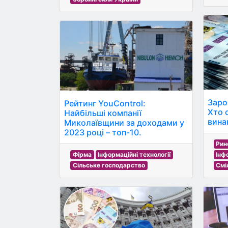
Заро
Рейтинг YouControl:
Хто 
Найбільші компанії
вина
Миколаївщини за доходами у
2023 році – топ-10.
Рин
Фірма
Інформаційні технології
Інф
Сільське господарство
Смі