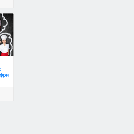
:
ифри