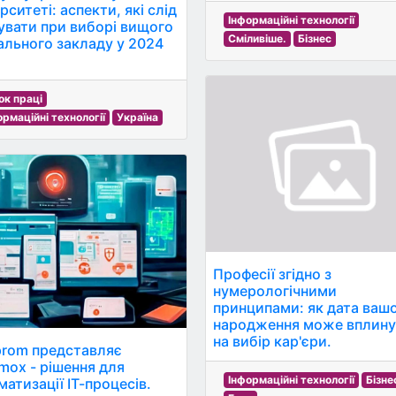
рситеті: аспекти, які слід
Інформаційні технології
увати при виборі вищого
Сміливіше.
Бізнес
ального закладу у 2024
ок праці
ормаційні технології
Україна
Професії згідно з
нумерологічними
принципами: як дата ваш
народження може вплин
на вибір кар'єри.
prom представляє
mox - рішення для
Інформаційні технології
Бізне
матизації ІТ-процесів.