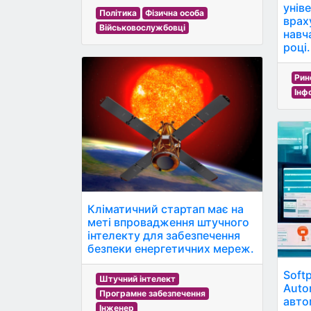
уніве
Політика
Фізична особа
врах
Військовослужбовці
навч
році.
Рин
Інф
Кліматичний стартап має на
меті впровадження штучного
інтелекту для забезпечення
безпеки енергетичних мереж.
Soft
Штучний інтелект
Auto
Програмне забезпечення
авто
Інженер