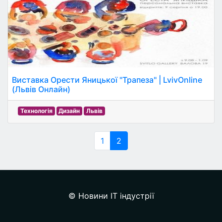
Виставка Орести Яницької "Трапеза" | LvivOnline
(Львів Онлайн)
Технологія
Дизайн
Львів
1
2
© Новини IT індустрії