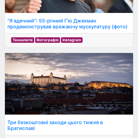
"Я вдячний": 55-річний Г'ю Джекман
продемонстрував вражаючу мускулатуру (фото)
Технологія
Фотографія
Instagram
Три безкоштовні заходи цього тижня в
Братиславі